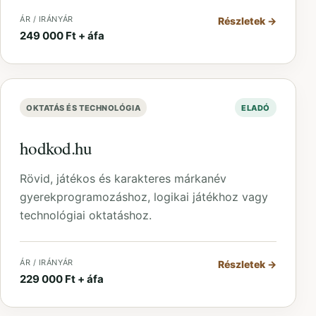
ÁR / IRÁNYÁR
Részletek
→
249 000 Ft + áfa
OKTATÁS ÉS TECHNOLÓGIA
ELADÓ
hodkod.hu
Rövid, játékos és karakteres márkanév
gyerekprogramozáshoz, logikai játékhoz vagy
technológiai oktatáshoz.
ÁR / IRÁNYÁR
Részletek
→
229 000 Ft + áfa