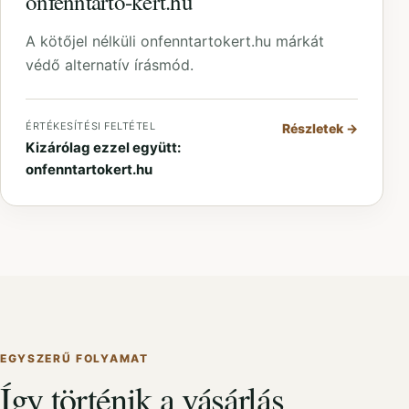
onfenntarto-kert.hu
A kötőjel nélküli onfenntartokert.hu márkát
védő alternatív írásmód.
ÉRTÉKESÍTÉSI FELTÉTEL
Részletek
→
Kizárólag ezzel együtt:
onfenntartokert.hu
EGYSZERŰ FOLYAMAT
Így történik a vásárlás