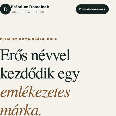
Prémium Domainek
D
Domain keresése
BUSINESS WEBLOGIC
PRÉMIUM DOMAINKATALÓGUS
Erős névvel
kezdődik egy
emlékezetes
márka.