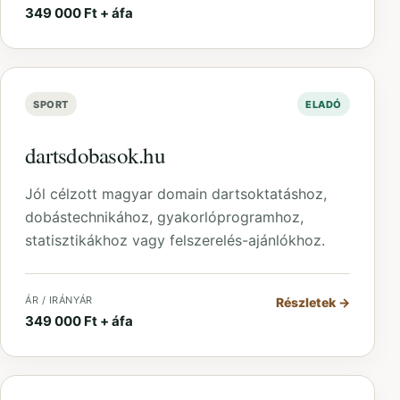
349 000 Ft + áfa
SPORT
ELADÓ
dartsdobasok.hu
Jól célzott magyar domain dartsoktatáshoz,
dobástechnikához, gyakorlóprogramhoz,
statisztikákhoz vagy felszerelés-ajánlókhoz.
ÁR / IRÁNYÁR
Részletek
→
349 000 Ft + áfa