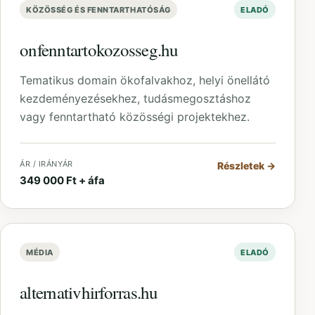
KÖZÖSSÉG ÉS FENNTARTHATÓSÁG
ELADÓ
onfenntartokozosseg.hu
Tematikus domain ökofalvakhoz, helyi önellátó
kezdeményezésekhez, tudásmegosztáshoz
vagy fenntartható közösségi projektekhez.
ÁR / IRÁNYÁR
Részletek
→
349 000 Ft + áfa
MÉDIA
ELADÓ
alternativhirforras.hu