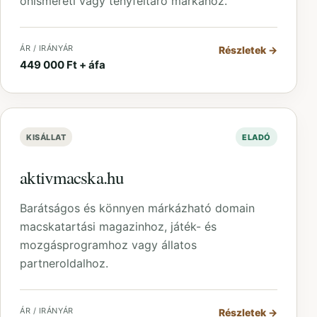
önismereti vagy tényfeltáró márkához.
ÁR / IRÁNYÁR
Részletek
→
449 000 Ft + áfa
KISÁLLAT
ELADÓ
aktivmacska.hu
Barátságos és könnyen márkázható domain
macskatartási magazinhoz, játék- és
mozgásprogramhoz vagy állatos
partneroldalhoz.
ÁR / IRÁNYÁR
Részletek
→