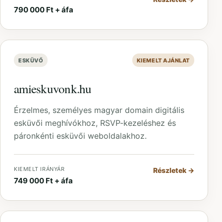
790 000 Ft + áfa
ESKÜVŐ
KIEMELT AJÁNLAT
amieskuvonk.hu
Érzelmes, személyes magyar domain digitális
esküvői meghívókhoz, RSVP-kezeléshez és
páronkénti esküvői weboldalakhoz.
KIEMELT IRÁNYÁR
Részletek
→
749 000 Ft + áfa