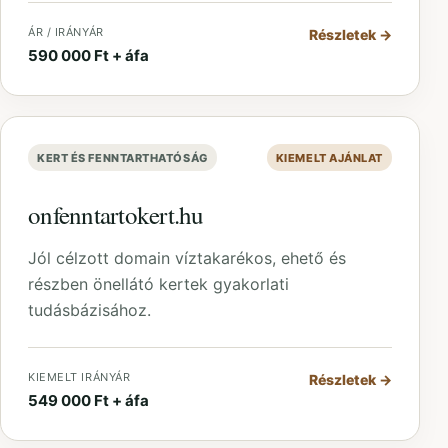
ÁR / IRÁNYÁR
Részletek
→
590 000 Ft + áfa
KERT ÉS FENNTARTHATÓSÁG
KIEMELT AJÁNLAT
onfenntartokert.hu
Jól célzott domain víztakarékos, ehető és
részben önellátó kertek gyakorlati
tudásbázisához.
KIEMELT IRÁNYÁR
Részletek
→
549 000 Ft + áfa