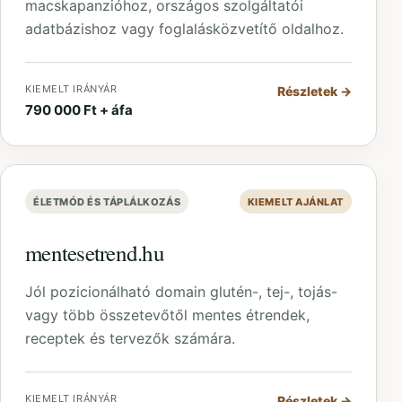
macskapanzióhoz, országos szolgáltatói
adatbázishoz vagy foglalásközvetítő oldalhoz.
KIEMELT IRÁNYÁR
Részletek
→
790 000 Ft + áfa
ÉLETMÓD ÉS TÁPLÁLKOZÁS
KIEMELT AJÁNLAT
mentesetrend.hu
Jól pozicionálható domain glutén-, tej-, tojás-
vagy több összetevőtől mentes étrendek,
receptek és tervezők számára.
KIEMELT IRÁNYÁR
Részletek
→