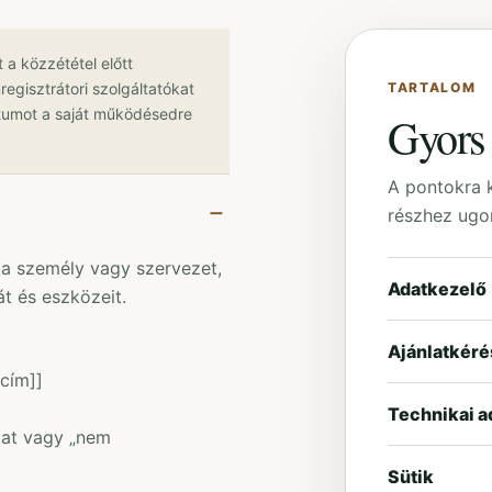
 a közzététel előtt
regisztrátori szolgáltatókat
TARTALOM
tumot a saját működésedre
Gyors
A pontokra k
részhez ugo
a személy vagy szervezet,
Adatkezelő
t és eszközeit.
Ajánlatkéré
cím]]
Technikai a
at vagy „nem
Sütik