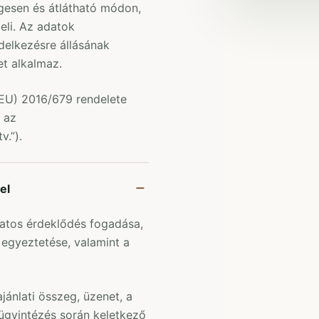
gesen és átlátható módon,
eli. Az adatok
delkezésre állásának
et alkalmaz.
(EU) 2016/679 rendelete
 az
v.”).
el
atos érdeklődés fogadása,
 egyeztetése, valamint a
jánlati összeg, üzenet, a
 ügyintézés során keletkező