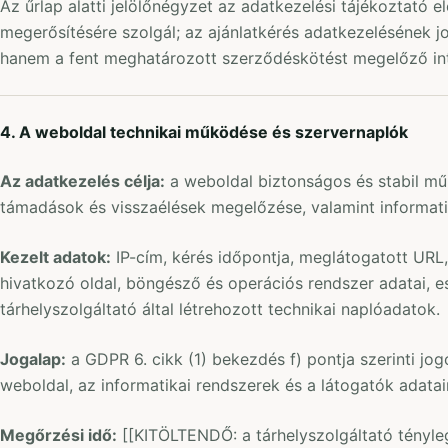
Az űrlap alatti jelölőnégyzet az adatkezelési tájékoztató e
megerősítésére szolgál; az ajánlatkérés adatkezelésének jo
hanem a fent meghatározott szerződéskötést megelőző in
4. A weboldal technikai működése és szervernaplók
Az adatkezelés célja:
a weboldal biztonságos és stabil műk
támadások és visszaélések megelőzése, valamint informatik
Kezelt adatok:
IP-cím, kérés időpontja, meglátogatott URL
hivatkozó oldal, böngésző és operációs rendszer adatai, e
tárhelyszolgáltató által létrehozott technikai naplóadatok.
Jogalap:
a GDPR 6. cikk (1) bekezdés f) pontja szerinti jog
weboldal, az informatikai rendszerek és a látogatók adata
Megőrzési idő:
[[KITÖLTENDŐ: a tárhelyszolgáltató tényle