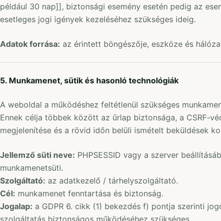
például 30 nap]], biztonsági esemény esetén pedig az ese
esetleges jogi igények kezeléséhez szükséges ideig.
Adatok forrása:
az érintett böngészője, eszköze és hálóza
5. Munkamenet, sütik és hasonló technológiák
A weboldal a működéshez feltétlenül szükséges munkamen
Ennek célja többek között az űrlap biztonsága, a CSRF-vé
megjelenítése és a rövid időn belüli ismételt beküldések ko
Jellemző süti neve:
PHPSESSID vagy a szerver beállításá
munkamenetsüti.
Szolgáltató:
az adatkezelő / tárhelyszolgáltató.
Cél:
munkamenet fenntartása és biztonság.
Jogalap:
a GDPR 6. cikk (1) bekezdés f) pontja szerinti jogo
szolgáltatás biztonságos működéséhez szükséges.