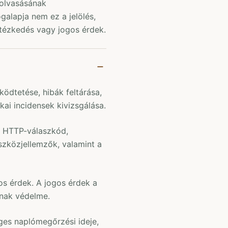
lolvasásának
galapja nem ez a jelölés,
tézkedés vagy jogos érdek.
ödtetése, hibák feltárása,
ai incidensek kivizsgálása.
, HTTP-válaszkód,
szközjellemzők, valamint a
os érdek. A jogos érdek a
inak védelme.
ges naplómegőrzési ideje,