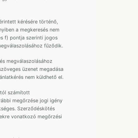
rintett kérésére történő,
nyiben a megkeresés nem
 f) pontja szerinti jogos
megválaszolásához fűződik.
érés megválaszolásához
d szöveges üzenet megadása
ánlatkérés nem küldhető el.
tól számított
vábbi megőrzése jogi igény
kséges. Szerződéskötés
nyekre vonatkozó megőrzési