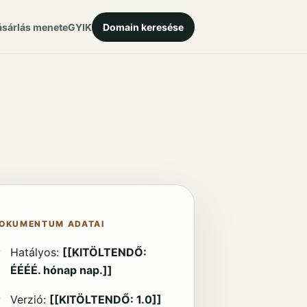
ásárlás menete
GYIK
Domain keresése
OKUMENTUM ADATAI
Hatályos:
[[KITÖLTENDŐ:
ÉÉÉÉ. hónap nap.]]
Verzió:
[[KITÖLTENDŐ: 1.0]]