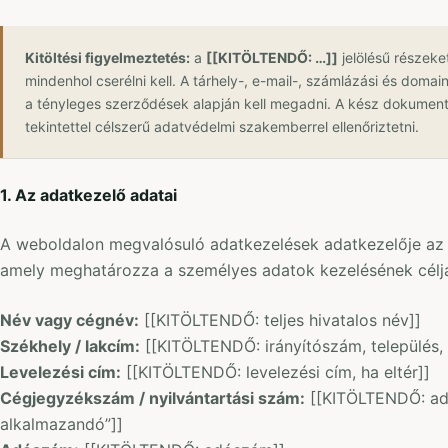
Kitöltési figyelmeztetés:
a
[[KITÖLTENDŐ: …]]
jelölésű részeket
mindenhol cserélni kell. A tárhely-, e-mail-, számlázási és domain
a tényleges szerződések alapján kell megadni. A kész dokumen
tekintettel célszerű adatvédelmi szakemberrel ellenőriztetni.
1. Az adatkezelő adatai
A weboldalon megvalósuló adatkezelések adatkezelője az 
amely meghatározza a személyes adatok kezelésének céljá
Név vagy cégnév:
[[KITÖLTENDŐ: teljes hivatalos név]]
Székhely / lakcím:
[[KITÖLTENDŐ: irányítószám, település, 
Levelezési cím:
[[KITÖLTENDŐ: levelezési cím, ha eltér]]
Cégjegyzékszám / nyilvántartási szám:
[[KITÖLTENDŐ: ad
alkalmazandó”]]