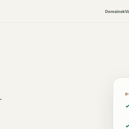
Domainek
V
i
D