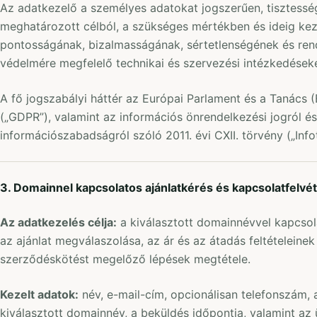
Az adatkezelő a személyes adatokat jogszerűen, tisztessé
meghatározott célból, a szükséges mértékben és ideig kez
pontosságának, bizalmasságának, sértetlenségének és ren
védelmére megfelelő technikai és szervezési intézkedések
A fő jogszabályi háttér az Európai Parlament és a Tanács 
(„GDPR”), valamint az információs önrendelkezési jogról és
információszabadságról szóló 2011. évi CXII. törvény („Infot
3. Domainnel kapcsolatos ajánlatkérés és kapcsolatfelvét
Az adatkezelés célja:
a kiválasztott domainnévvel kapcsol
az ajánlat megválaszolása, az ár és az átadás feltételeinek
szerződéskötést megelőző lépések megtétele.
Kezelt adatok:
név, e-mail-cím, opcionálisan telefonszám, a
kiválasztott domainnév, a beküldés időpontja, valamint az