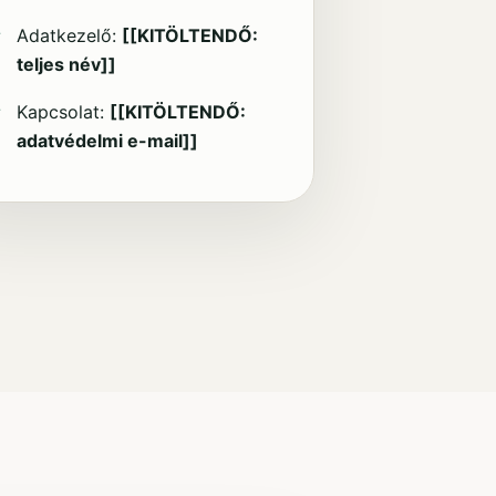
Adatkezelő:
[[KITÖLTENDŐ:
teljes név]]
Kapcsolat:
[[KITÖLTENDŐ:
adatvédelmi e-mail]]