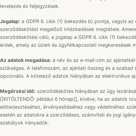
levelezés és feljegyzések.
Jogalap:
a GDPR 6. cikk (1) bekezdés b) pontja, vagyis az é
szerződéskötést megelőző intézkedések megtétele. Amen
szerződéskötési célú, a jogalap a GDPR 6. cikk (1) bekezdés
érdek, amely az üzleti és ügyfélkapcsolati megkeresések 
Az adatok megadása:
a név és az e-mail-cím az ajánlatk
szükséges. A telefonszám, az ajánlati összeg és a szaba
opcionális. A kötelező adatok hiányában az elektronikus aj
Megőrzési idő:
szerződéskötés hiányában az ügy lezárásá
[[KITÖLTENDŐ: például 6 hónap]], kivéve, ha az adatok to
előterjesztéséhez, érvényesítéséhez vagy védelméhez szü
esetén az adatokra a szerződéses, számviteli és jogi igé
szabályok irányadók.