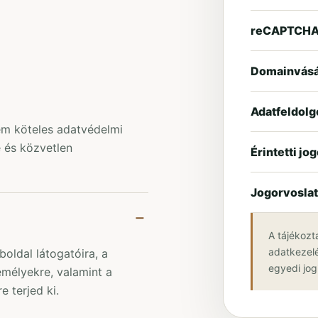
reCAPTCH
Domainvásá
Adatfeldol
m köteles adatvédelmi
ve és közvetlen
Érintetti jo
Jogorvoslat
A tájékozt
adatkezelé
ldal látogatóira, a
egyedi jogi
emélyekre, valamint a
 terjed ki.