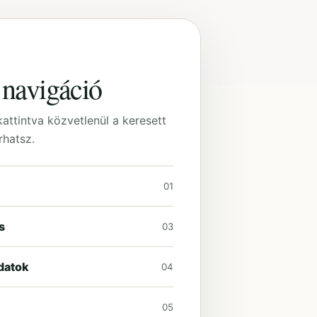
 navigáció
attintva közvetlenül a keresett
rhatsz.
01
s
03
datok
04
05