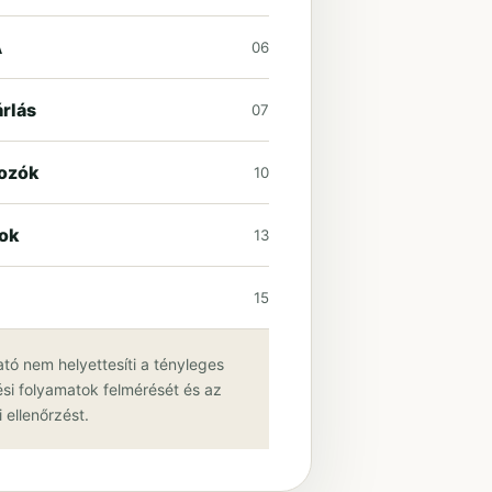
A
06
rlás
07
gozók
10
gok
13
15
ató nem helyettesíti a tényleges
si folyamatok felmérését és az
 ellenőrzést.