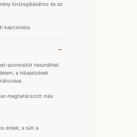
mény kivizsgálásához és az
ti kapcsolata.
et-azonosítót használhat.
delem, a hibajelzések
rlátozása.
ban meghatározott más
s érdek; a süti a