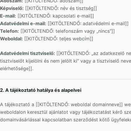
Adószám:
[[KITÖLTENDŐ: adószám]]
Képviselő:
[[KITÖLTENDŐ: név és tisztség]]
E-mail:
[[KITÖLTENDŐ: kapcsolati e-mail]]
Adatvédelmi e-mail:
[[KITÖLTENDŐ: adatvédelmi e-mail]]
Telefon:
[[KITÖLTENDŐ: telefonszám vagy „nincs”]]
Weboldal:
[[KITÖLTENDŐ: teljes webcím]]
Adatvédelmi tisztviselő:
[[KITÖLTENDŐ: „az adatkezelő ne
tisztviselőt kijelölni és nem jelölt ki” vagy a tisztviselő ne
elérhetősége]].
2. A tájékoztató hatálya és alapelvei
A tájékoztató a [[KITÖLTENDŐ: weboldal domainneve]] webo
weboldalon keresztül ajánlatot vagy tájékoztatást kérő sz
domainvásárlással kapcsolatban szerződést kötő ügyfelekre